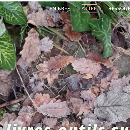
EN BREF
A LIRE
RESSOU
 livres-outils su