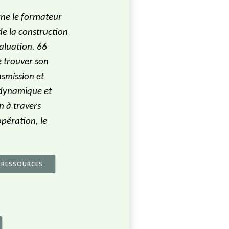
gne le formateur
e la construction
aluation. 66
e trouver son
nsmission et
 dynamique et
 à travers
opération, le
RESSOURCES